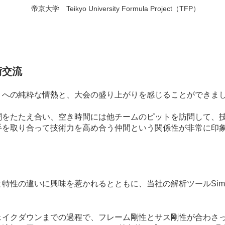
yo University Formula Project（TFP）
術交流
りへの純粋な情熱と、大会の盛り上がりを感じることができま
闘をたたえ合い、空き時間には他チームのピットを訪問して、
手を取り合って技術力を高め合う仲間という関係性が非常に印
の違いに興味を惹かれるとともに、当社の解析ツールSimula
ェイクダウンまでの過程で、フレーム剛性とサス剛性が合わさ