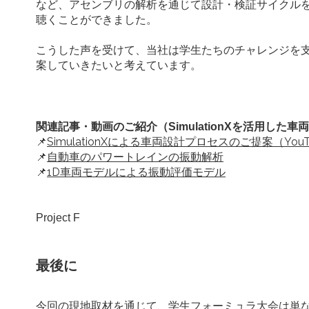
など、アセンブリの解析を通じて設計・検証サイクルを適切
聴くことができました。
こうした声を受けて、当社は学生たちのチャレンジを支援す
案していきたいと考えています。
関連記事・動画のご紹介（SimulationXを活用した
SimulationXによる車両設計プロセスのご提案（You
📌
自動車のパワートレインの振動解析
📌
1D車両モデルによる振動評価モデル
📌
Project F
最後に
今回の現地取材を通じて、学生フォーミュラ大会は単