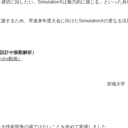
に回したい。SimulationXは魅力的に感じる」といった
るため、早速来年度大会に向けたSimulationXの更なる
車両設計や振動解析）
Tube動画）
崇城大学 
なる技術競争の場ではないことを改めて実感しました。