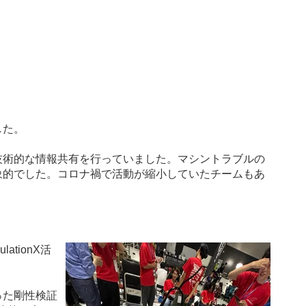
した。
技術的な情報共有を行っていました。マシントラブルの
象的でした。コロナ禍で活動が縮小していたチームもあ
tionX活
った剛性検証